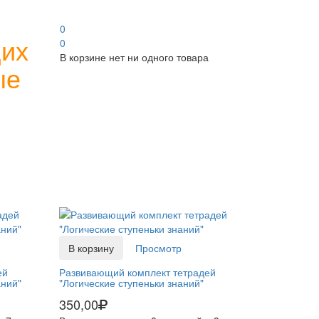
0
щих
0
В корзине нет ни одного товара
ые
В корзину
Просмотр
ей
Развивающий комплект тетрадей
аний"
"Логические ступеньки знаний"
350,00