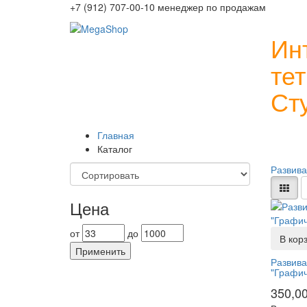
+7 (912) 707-00-10 менеджер по продажам
Ин
те
Ст
Главная
Каталог
Развив
Цена
от
до
В кор
Применить
Развива
"Графич
350,0