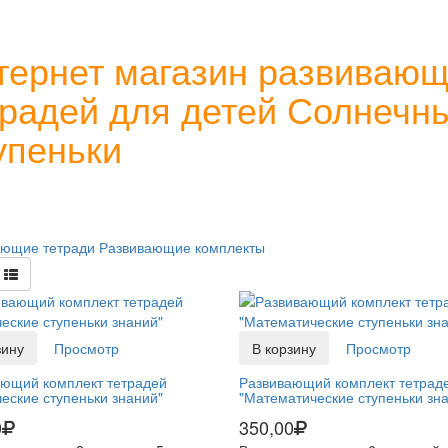
тернет магазин развиваю
традей для детей Солнечн
упеньки
ающие тетради
Развивающие комплекты
зину
Просмотр
В корзину
Просмотр
ющий комплект тетрадей
Развивающий комплект тетрад
еские ступеньки знаний"
"Математические ступеньки зн
0
350,00