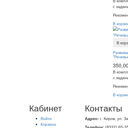
В компл
с задан
Рекомен
В корзи
В кор
Развива
"Речевы
350,0
В компл
с задан
Рекомен
В корзи
Кабинет
Контакты
Войти
Адрес:
г. Киров, ул.
За
Корзина
Телефон:
(8332
) 65-3