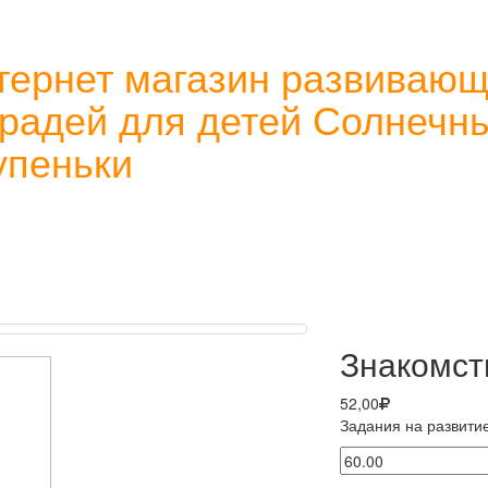
тернет магазин развиваю
традей для детей Солнечн
упеньки
Знакомст
52,00
Задания на развити