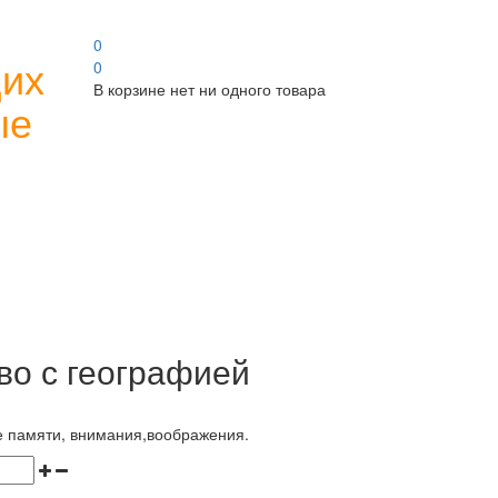
0
щих
0
В корзине нет ни одного товара
ые
во с географией
е памяти, внимания,воображения.