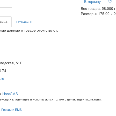
В корзину
Вес товара:
58.000
г
Размеры:
175.00 × 2
ание
Отзывы
0
ые данные о товаре отсутствуют.
водская, 51Б
5-74
.ru
на
HostCMS
твующих владельцев и используются только с целью идентификации.
ы России и EMS