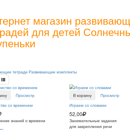
тернет магазин развиваю
традей для детей Солнечн
упеньки
ающие тетради
Развивающие комплекты
зину
Просмотр
В корзину
Просмотр
тво со временем
Играем со словами
52,00
ение знаний о времени
Занимательные задания
для закрепления речи
ну