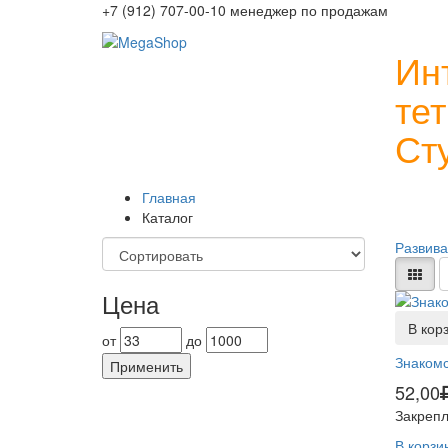
+7 (912) 707-00-10 менеджер по продажам
Ин
те
Ст
Главная
Каталог
Развив
Цена
В кор
от
до
Знакомс
Применить
52,00
Закрепл
В корзи