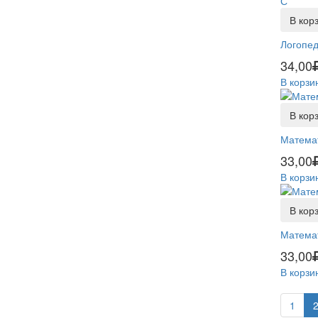
В кор
Логопед
34,00
В корзи
В кор
Матема
33,00
В корзи
В кор
Математ
33,00
В корзи
1