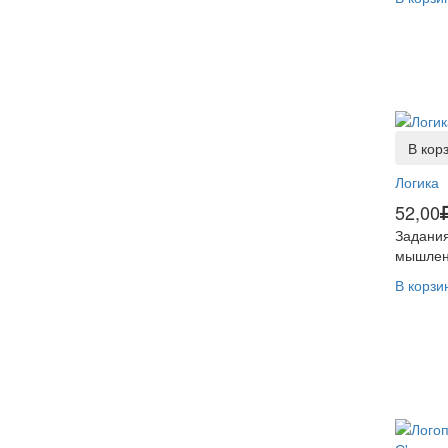
В кор
Логика
52,00
Задания
мышлен
В корзи