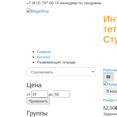
+7 (912) 707-00-10 менеджер по продажам
Ин
те
Ст
Главная
Каталог
Развивающие тетради
Рабочие
Цена
В кор
от
до
Найди 
Применить
52,00
Группы
Задания