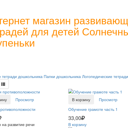
тернет магазин развиваю
традей для детей Солнечн
упеньки
 тетради дошкольника
Папки дошкольника
Логопедические тетрад
зину
Просмотр
В корзину
Просмотр
противоположности
Обучение грамоте часть 1
33,00
 на развитие речи
В корзину