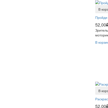
В кор
Пройди
52,00
Зритель
моторик
В корзи
В кор
Раскрас
52,00